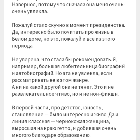
Наверное, потому что сначала она меня очень-
очень увлекла.
⠀
Пожалуй стало скучно в момент президенства.
Да, интересно было почитать про жизнь в
Белом доме, но это, пожалуй и все из этого
периода.
⠀
Не уверена, что стала бы рекомендовать. Я,
например, большая любительница биографий
и автобиографий. Но эта не увлекла, если
рассматривать ее в этом жанре.
А ни на какой другой она не тянет. Это и не
развлекательное чтиво, но и не нон-фикшн.
⠀
В первой части, про детство, юность,
становление — было интересно и живо. Да и
линия классная — чернокожая женщина,
выросшая на краю гетто, и добившая очень
многого благодаря образованию.