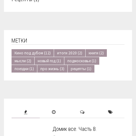
МЕТКИ
Кино под дубом
(12)
итоги 2020
(2)
книги
(2)
мысли
(2)
новый год
(1)
подмосковье
(1)
поездки
(1)
про жизнь
(3)
рецепты
(1)
Домик все. Часть 8.